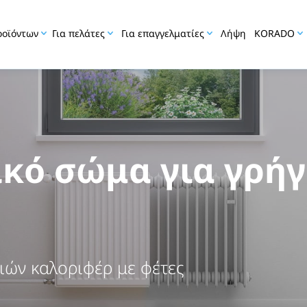
ροϊόντων
Για πελάτες
Για επαγγελματίες
Λήψη
KORADO
ικό σώμα για γρή
το θερμαντικό σα
ας σώμα, εύκολα, γρήγορα και φθηνά.
ιών καλοριφέρ με φέτες