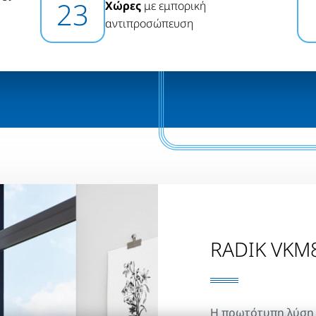
23
Χώρες
με εμπορική
αντιπροσώπευση
RADIK VKM
Η πρωτότυπη λύση 