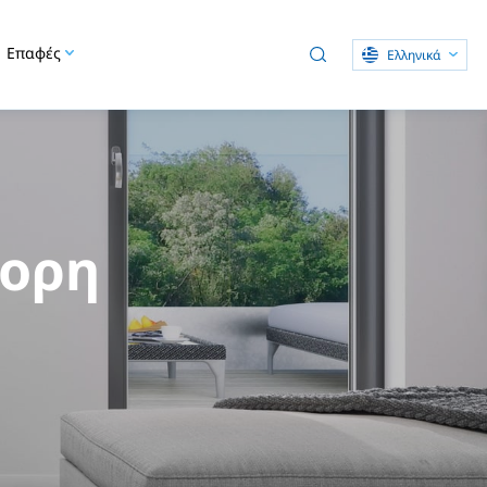
Επαφές
Ελληνικά
γορη
ς σώμα