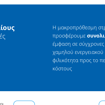
ίους
Η μακροπρόθεσμη στρα
ές
προσφέρουμε
συνολι
έμφαση σε σύγχρονες 
χαμηλού ενεργειακού
φιλικότητα προς το π
κόστους
οι