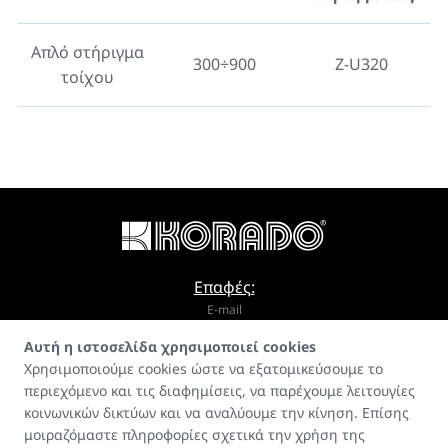
Απλό στήριγμα
300÷900
Z-U320
τοίχου
Επαφές:
E-mail
Αυτή η ιστοσελίδα χρησιμοποιεί cookies
info@korado.cz
Χρησιμοποιούμε cookies ώστε να εξατομικεύσουμε το
περιεχόμενο και τις διαφημίσεις, να παρέχουμε λειτουγίες
κοινωνικών δικτύων και να αναλύουμε την κίνηση. Επίσης
μοιραζόμαστε πληροφορίες σχετικά την χρήση της