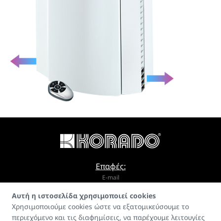
Επαφές:
E-mail
Αυτή η ιστοσελίδα χρησιμοποιεί cookies
info@korado.cz
Χρησιμοποιούμε cookies ώστε να εξατομικεύσουμε το
περιεχόμενο και τις διαφημίσεις, να παρέχουμε λειτουγίες