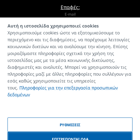
Επαφές:
E-mail
Αυτή η ιστοσελίδα χρησιμοποιεί cookies
info@korado.cz
Χρησιμοποιούμε cookies ώστε να εξατομικεύσουμε το
περιεχόμενο και τις διαφημίσεις, να παρέχουμε λειτουγίες
κοινωνικών δικτύων και να αναλύουμε την κίνηση. Επίσης
μοιραζόμαστε πληροφορίες σχετικά την χρήση της
ιστοσελίδας μας με τα μέσα κοινωνικής δικτύωσης,
διαφημιστές και αναλυτές. Μπορεί να χρησιμοποιούν τις
Οδηγός
πληροφορίες μαζί με άλλες πληροφορίες που συλλέγουν για
FAQ
εσάς καθώς χρησιμοποιείτε τις υπηρεσίες
Επαφές
τους.
Πληροφορίες για την επεξεργασία προσωπικών
δεδομένων
Πνευματικά δικαιώματα
ΡΥΘΜΙΣΕΙΣ
© 2026 KORADO | Δημιουργήθηκε από
BlueGhost
|
Πολιτική cookies
|
Συγκατάθεση για επεξεργασία προσωπικών στοιχείων
ΕΠΙΤΡΕΠΟΝΤΑΙ ΟΛΑ