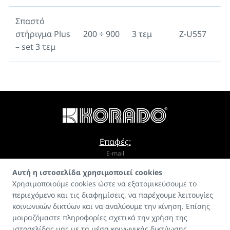
Σπαστό
στήριγμα Plus
200 ÷ 900
3 τεμ
Z-U557
– set 3 τεμ
Επαφές:
E-mail
Αυτή η ιστοσελίδα χρησιμοποιεί cookies
info@korado.cz
Χρησιμοποιούμε cookies ώστε να εξατομικεύσουμε το
περιεχόμενο και τις διαφημίσεις, να παρέχουμε λειτουγίες
κοινωνικών δικτύων και να αναλύουμε την κίνηση. Επίσης
μοιραζόμαστε πληροφορίες σχετικά την χρήση της
ιστοσελίδας μας με τα μέσα κοινωνικής δικτύωσης,