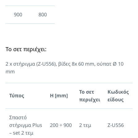
900
800
Το σετ περιέχει:
2 x στήριγμα (Z-U556), βίδες 8x 60 mm, ούπατ Ø 10
mm
Το σετ
Κωδικός
Τύπος
H [mm]
περιέχει
είδους
Σπαστό
στήριγμα Plus
200 ÷ 900
2 τεμ
Z-U556
– set 2 τεμ