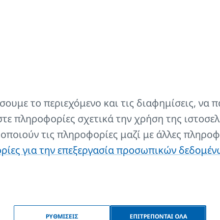
άτων
2
3
T
T
H
min.
max
(mm)
(mm)
(mm
ουμε το περιεχόμενο και τις διαφημίσεις, να π
τε πληροφορίες σχετικά την χρήση της ιστοσελ
200 ÷
 W RADIK type 22, 33 (χαμηλό)
120
150
900
μοποιούν τις πληροφορίες μαζί με άλλες πληροφ
ίες για την επεξεργασία προσωπικών δεδομέν
ΡΥΘΜΙΣΕΙΣ
ΕΠΙΤΡΕΠΟΝΤΑΙ ΟΛΑ