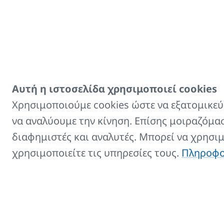
Αριθμός στηριγμ
Τύπος
Αυτή η ιστοσελίδα χρησιμοποιεί cookies
Χρησιμοποιούμε cookies ώστε να εξατομικεύσ
να αναλύουμε την κίνηση. Επίσης μοιραζόμασ
Στήριγμα δαπέδου
διαφημιστές και αναλυτές. Μπορεί να χρησι
χρησιμοποιείτε τις υπηρεσίες τους.
Πληροφορ