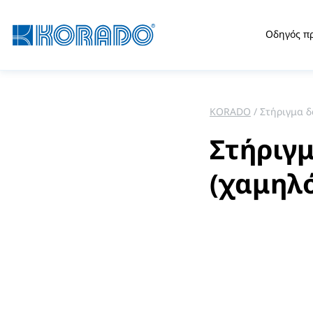
Οδηγός π
KORADO
Στήριγμα δ
Στήριγμ
(χαμηλ