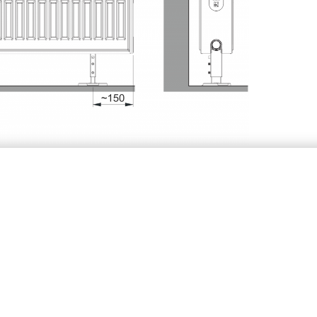
ες για χρήση
άτων Z-U392
400 ÷ 1600
1800 ÷ 2300