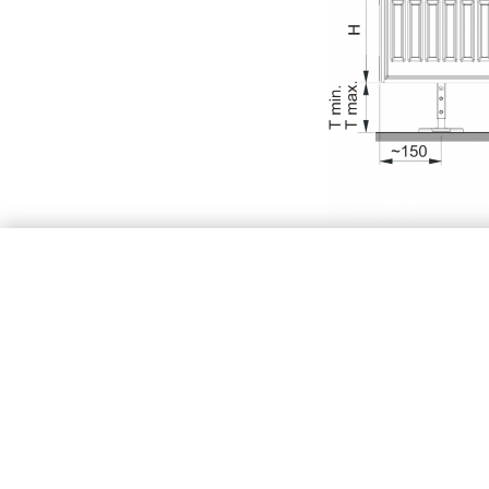
Το σετ περιέχει
1x στήργιμα, οδηγί
αριθμός στηριγμ
Μήκος L