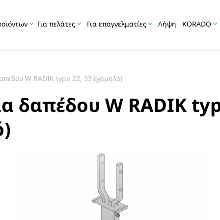
ροϊόντων
Για πελάτες
Για επαγγελματίες
Λήψη
KORADO
απέδου W RADIK type 22, 33 (χαμηλό)
α δαπέδου W RADIK typ
ό)