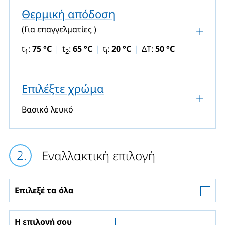
Θερμική απόδοση
(Για επαγγελματίες )
t
:
75 °C
t
:
65 °C
t
:
20 °C
ΔT:
50 °C
1
2
i
Επιλέξτε χρώμα
Βασικό λευκό
Εναλλακτική επιλογή
Επιλεξέ τα όλα
Η επιλογή σου