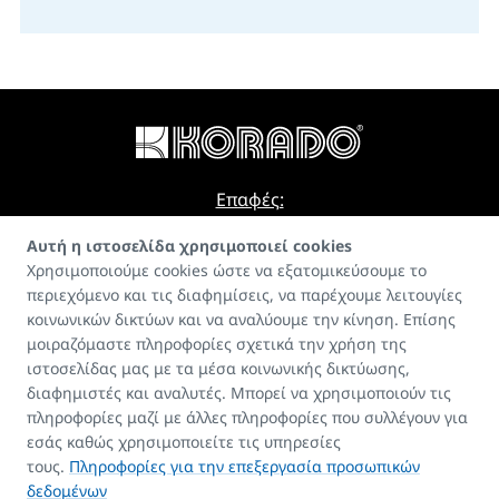
Επαφές:
E-mail
Αυτή η ιστοσελίδα χρησιμοποιεί cookies
Χρησιμοποιούμε cookies ώστε να εξατομικεύσουμε το
info@korado.cz
περιεχόμενο και τις διαφημίσεις, να παρέχουμε λειτουγίες
κοινωνικών δικτύων και να αναλύουμε την κίνηση. Επίσης
μοιραζόμαστε πληροφορίες σχετικά την χρήση της
ιστοσελίδας μας με τα μέσα κοινωνικής δικτύωσης,
διαφημιστές και αναλυτές. Μπορεί να χρησιμοποιούν τις
πληροφορίες μαζί με άλλες πληροφορίες που συλλέγουν για
Οδηγός
εσάς καθώς χρησιμοποιείτε τις υπηρεσίες
FAQ
τους.
Πληροφορίες για την επεξεργασία προσωπικών
Επαφές
δεδομένων