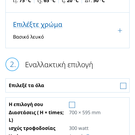
t
:
75 °C
t
:
65 °C
t
:
20 °C
ΔT:
50 °C
1
2
i
Επιλέξτε χρώμα
Βασικό λευκό
Εναλλακτική επιλογή
Επιλεξέ τα όλα
Η επιλογή σου
Διαστάσεις ( H × times;
700 × 595
mm
L)
ισχύς τροφοδοσίας
300
watt