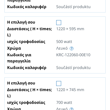
παραγγελία
Κωδικός καλοριφέρ
Součástí produktu
Η επιλογή σου
Διαστάσεις ( H × times;
1220 × 595
mm
L)
ισχύς τροφοδοσίας
500
watt
Χρώμα
Λευκό
Κωδικός για
KRC-122060-00E10
παραγγελία
Κωδικός καλοριφέρ
Součástí produktu
Η επιλογή σου
Διαστάσεις ( H × times;
1220 × 745
mm
L)
ισχύς τροφοδοσίας
700
watt
Χρώμα
Λευκό