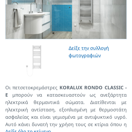
Δείξε την συλλογή
φωτογραφιών
Οι πετσετοκρεμάστρες
KORALUX RONDO CLASSIC -
E
μπορούν να κατασκευαστούν ως ανεξάρτητα
ηλεκτρικά θερμαντικά σώματα. Διατίθενται με
ηλεκτρική αντίσταση, εξοπλισμένη με θερμοστάτη
ασφαλείας και είναι γεμισμένα με αντιψυκτικό υγρό.
Αυτό κάνει δυνατή την χρήση τους σε κτίρια όπου η
Δείξε όλο το κείμενο
θερμοκρασία μπορεί να πέσει έως και -10Β°C.