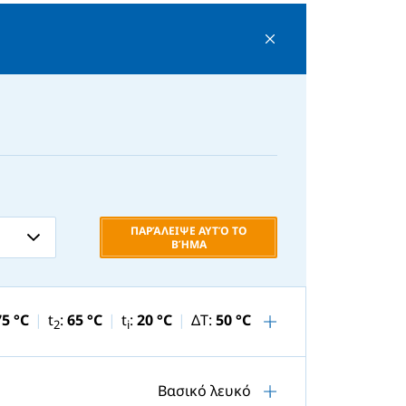
ΠΑΡΆΛΕΙΨΕ ΑΥΤΌ ΤΟ
ΒΉΜΑ
75 °C
t
:
65 °C
t
:
20 °C
ΔT:
50 °C
2
i
Βασικό λευκό