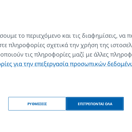
ένο για χρήση με όλα τα μοντέλα σωμάτων λουτρού KORAL
ουμε το περιεχόμενο και τις διαφημίσεις, να π
STANDARD) και για τα διακοσμητικά σώματα KORATHERM
τε πληροφορίες σχετικά την χρήση της ιστοσελ
μοποιούν τις πληροφορίες μαζί με άλλες πληροφ
ρικό σώμα όταν χρησιμοποιείται σε πρίζα.
ίες για την επεξεργασία προσωπικών δεδομέν
ρικό σώμα όταν χρησιμοποιείται σε πρίζα.
ΡΥΘΜΙΣΕΙΣ
ΕΠΙΤΡΕΠΟΝΤΑΙ ΟΛΑ
ρικό σώμα όταν χρησιμοποιείται σε πρίζα.