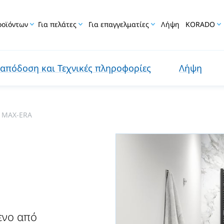
ροϊόντων
Για πελάτες
Για επαγγελματίες
Λήψη
KORADO
απόδοση και Τεχνικές πληροφορίες
Λήψη
 MAX-ERA
ενο από