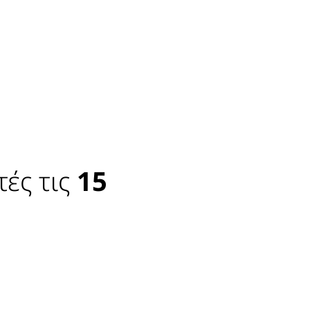
ές τις
15