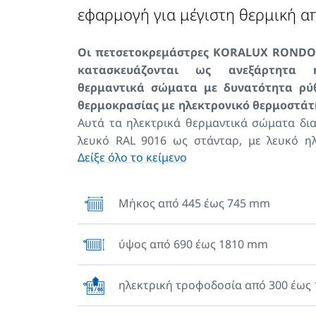
εφαρμογή για μέγιστη θερμική 
Οι πετσετοκρεμάστρες KORALUX RONDO
κατασκευάζονται ως ανεξάρτητα η
θερμαντικά σώματα με δυνατότητα ρύ
θερμοκρασίας με ηλεκτρονικό θερμοστάτη
Αυτά τα ηλεκτρικά θερμαντικά σώματα δια
λευκό RAL 9016 ως στάνταρ, με λευκό ηλ
Δείξε όλο το κείμενο
θερμοστάτη και το αντίστοιχο καλώδιο σύ
εκδόσεις είναι διαθέσιμες σε δ
χρωματισμούς από το χρωματολόγιο τ
Μήκος από 445 έως 745 mm
ή το χρωματολόγιο RAL, τα μαύρα θε
σώματα( code 39, code 40 and code 58) 
ύψος από 690 έως 1810 mm
με μαύρο ρυθμιστή θερμοκρασίας και
καλώδιο. Άλλοι χρωματισμοί, παρέχ
χρωμέ ηλεκτρονικό θερμοστάτη κα
ηλεκτρική τροφοδοσία από 300 έως
καλώδιο.