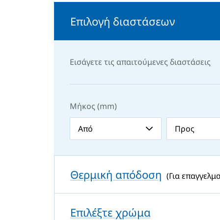
πληροφορίες σχετικά με την κ
λειτουργίας και τις ρυθμίσεις θερμοκρ
Επιλογή διαστάσεων
Θερμική προστασία δύο σταδίων:
Δ
ασφαλή λειτουργία και προστασία
υπερθέρμανσης.
Εισάγετε τις απαιτούμενες διαστάσεις
Η εγκατάστη των θερμαντικών σωμάτω
σταθερή ηλεκτρική εγκατάσταση. Το 
θερμαντικό σώμα KORALUX RONDO MAX-
Μήκος (mm)
σχεδιασμένο για τοποθέτηση στον τοίχο 
θέση και η ηλεκτρική αντίσταση βρίσκ
αριστερή κάθετη ράβδο.
Αυτό το μοντέλο δ
σύνδεση στο θερμαντικό σύστημ
λειτουργήσει.
Θερμική απόδοση
(Για επαγγελμα
Επιλέξτε χρώμα