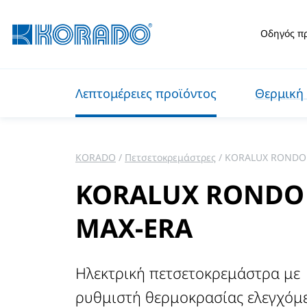
Οδηγός π
Λεπτομέρειες προϊόντος
Θερμική 
KORADO
Πετσετοκρεμάστρες
KORALUX RONDO
KORALUX RONDO
MAX-ERA
Ηλεκτρική πετσετοκρεμάστρα με
ρυθμιστή θερμοκρασίας ελεγχόμ