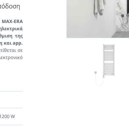
απόδοση
 MAX-ERA
λεκτρικά
θμιση της
 και app.
τίθεται σε
εκτρονικό
νδεσης.
Οι
ιάφορους
ης KORADO
ρμαντικά
παρέχονται
 με μαύρο
ονται με
ι γκρίζο
 1200 W