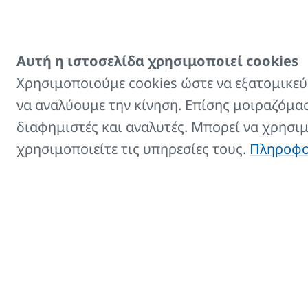
KORALUX 518
mm.
Κρεμάστρα
Αυτή η ιστοσελίδα χρησιμοποιεί cookies
Σχεδιασμ
πετσέτας για
Χρησιμοποιούμε cookies ώστε να εξατομικεύσ
KORALUX 
KORALUX
να αναλύουμε την κίνηση. Επίσης μοιραζόμασ
διαφημιστές και αναλυτές. Μπορεί να χρησι
Φις με διακόπτη -
Για ηλεκτ
χρησιμοποιείτε τις υπηρεσίες τους.
Πληροφορ
λευκό
Φις με διακόπτη -
Για ηλεκτ
γκρι
Φις με διακόπτη -
Για ηλεκτ
μαύρο
Αισθητήρας