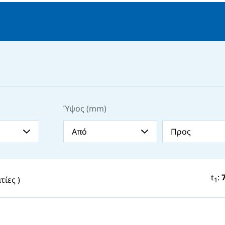
ατάσταση
ασίας.
ιασφαλίζει
 κατά της
ν απαιτεί
ηλεκτρικό
ERA είναι
Ύψος (mm)
σε κάθετη
εται στην
εν απαιτεί
α για να
t
:
τίες )
1