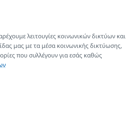
UX (εκτός από το μοντέλο
Z-D037
αρέχουμε λειτουγίες κοινωνικών δικτύων και
 AQUAPANEL.
ίδας μας με τα μέσα κοινωνικής δικτύωσης,
ορίες που συλλέγουν για εσάς καθώς
Z-SKV-0010-10
ων
Z-SKV-0010-57
Z-SKV-0010-39