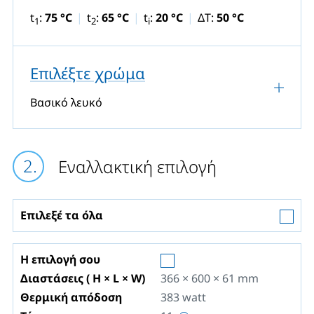
t
:
75 °C
t
:
65 °C
t
:
20 °C
ΔT:
50 °C
1
2
i
Επιλέξτε χρώμα
Βασικό λευκό
Εναλλακτική επιλογή
Επιλεξέ τα όλα
Η επιλογή σου
Διαστάσεις ( H × L × W)
366 × 600 × 61
mm
Θερμική απόδοση
383
watt