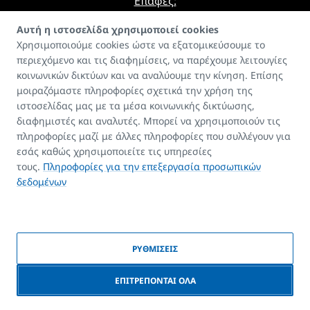
Επαφές:
E-mail
Αυτή η ιστοσελίδα χρησιμοποιεί cookies
Χρησιμοποιούμε cookies ώστε να εξατομικεύσουμε το
info@korado.cz
περιεχόμενο και τις διαφημίσεις, να παρέχουμε λειτουγίες
κοινωνικών δικτύων και να αναλύουμε την κίνηση. Επίσης
μοιραζόμαστε πληροφορίες σχετικά την χρήση της
ιστοσελίδας μας με τα μέσα κοινωνικής δικτύωσης,
διαφημιστές και αναλυτές. Μπορεί να χρησιμοποιούν τις
πληροφορίες μαζί με άλλες πληροφορίες που συλλέγουν για
Οδηγός
εσάς καθώς χρησιμοποιείτε τις υπηρεσίες
FAQ
τους.
Πληροφορίες για την επεξεργασία προσωπικών
Επαφές
δεδομένων
Πνευματικά δικαιώματα
ΡΥΘΜΙΣΕΙΣ
© 2026 KORADO | Δημιουργήθηκε από
BlueGhost
|
Πολιτική cookies
ΕΠΙΤΡΕΠΟΝΤΑΙ ΟΛΑ
|
Συγκατάθεση για επεξεργασία προσωπικών στοιχείων
ΝΈΟ