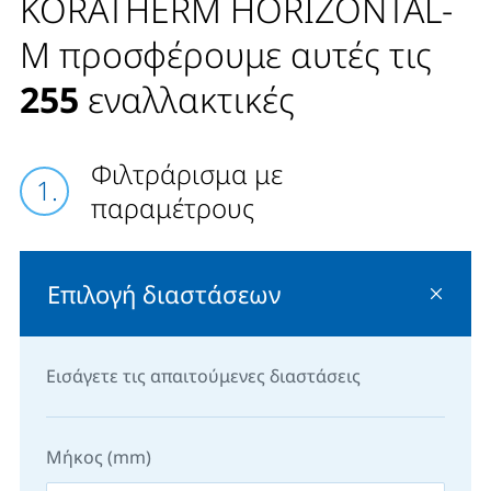
KORATHERM HORIZONTAL-
διακοσμητικών θερμαντικών σωμάτων KORATHERM.
M προσφέρουμε αυτές τις
255
εναλλακτικές
Φιλτράρισμα με
παραμέτρους
Επιλογή διαστάσεων
Εισάγετε τις απαιτούμενες διαστάσεις
Μήκος (mm)