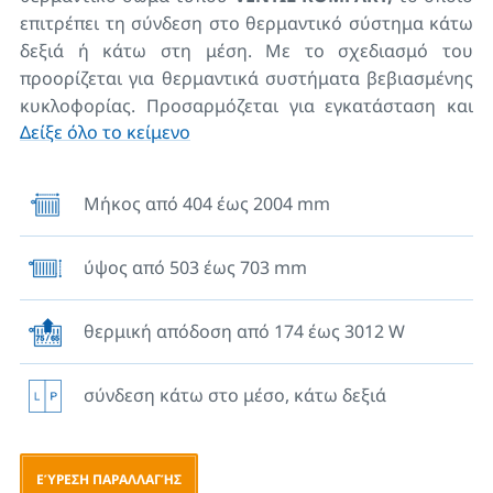
επιτρέπει τη σύνδεση στο θερμαντικό σύστημα κάτω
δεξιά ή κάτω στη μέση. Με το σχεδιασμό του
προορίζεται για θερμαντικά συστήματα βεβιασμένης
κυκλοφορίας. Προσαρμόζεται για εγκατάσταση και
Δείξε όλο το κείμενο
λειτουργία σε χώρους με υψηλές απαιτήσεις υγεινής
και καθαριότητας. Όλοι οι τύποι ειναι χωρίς
μαίανδρο. Τα
RADIK HYGIENE
έχουν λεία πρόσοψη
Μήκος από 404 έως 2004 mm
και ειδικά σχεδιασμένα προστατευτικά άκρα,
καλύπτοντας τις πάνω και τις πλευρικές ενώσεις της
ύψος από 503 έως 703 mm
μπροστινής επιφάνειας, καθώς επίσης και το πρώτο
και τρίτο πάνελ στους τύπους 20S και 30. Για
ευκολότερο καθαρισμό υπάρχει μεγαλύτερη
θερμική απόδοση από 174 έως 3012 W
απόσταση μεταξύ των πάνελ στον τύπο 20S (βάθος
καλοριφέρ B = 102 mm) σε σύγκριση με τον βασικο
σύνδεση κάτω στο μέσο, κάτω δεξιά
τύπο 20 (B = 66 mm). Στο πίσω μέρος του σώματος
βρίσκονται συγκολλημένα δύο πάνω και δύο κάτω
γαντζάκια, ενώ τα καλοριφέρ με μήκος 1800mm και
ΕΎΡΕΣΗ ΠΑΡΑΛΛΑΓΉΣ
πάνω έχουν συγκολλημένα πάνω τους συνολικά έξι