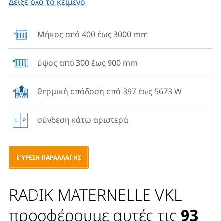
Δείξε όλο το κείμενο
νερού. Ο ειδικός σχεδιασμός των θερμαντικών
σωμάτων MATERNELLE αποτρέπει την είσοδο ζεστού
νερού στο μπροστινό πάνελ. Αυτό διασφαλιζει την
Μήκος από 400 έως 3000 mm
ασφαλή θερμοκρασία της μπροστινής επιφάνειας.
Δύο πάνω και δύο κάτω κρεμαστράκια είναι
ύψος από 300 έως 900 mm
κολλημένα στο πίσω μέρος του σώματος. Τα σώματα
με μήκος 1800 mm και πάνω έχουν έξι κρεμαστράκια.
θερμική απόδοση από 397 έως 5673 W
σύνδεση κάτω αριστερά
ΕΎΡΕΣΗ ΠΑΡΑΛΛΑΓΉΣ
RADIK MATERNELLE VKL
προσφέρουμε αυτές τις
93