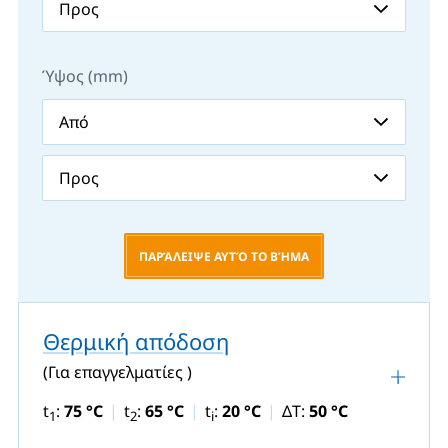
Ύψος (mm)
ΠΑΡΆΛΕΙΨΕ ΑΥΤΌ ΤΟ ΒΉΜΑ
Θερμική απόδοση
(Για επαγγελματίες )
t
:
75 °C
t
:
65 °C
t
:
20 °C
ΔT:
50 °C
1
2
i