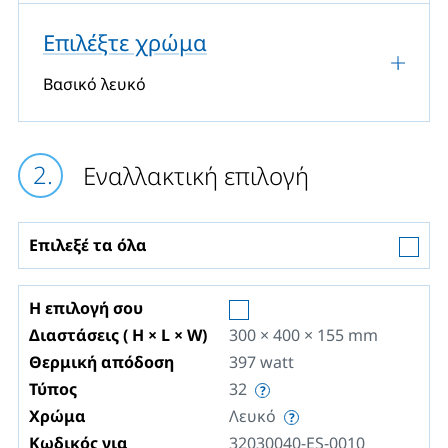
Επιλέξτε χρώμα
Βασικό λευκό
Εναλλακτική επιλογή
Επιλεξέ τα όλα
Η επιλογή σου
Διαστάσεις ( H × L × W)
300 × 400 × 155
mm
Θερμική απόδοση
397
watt
Τύπος
32
Χρώμα
Λευκό
Κωδικός για
32030040-ES-0010