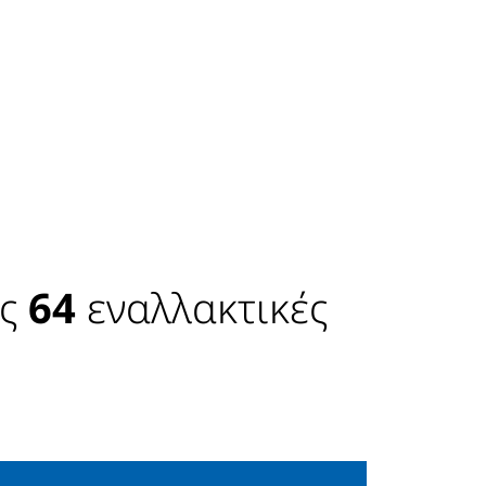
ις
64
εναλλακτικές