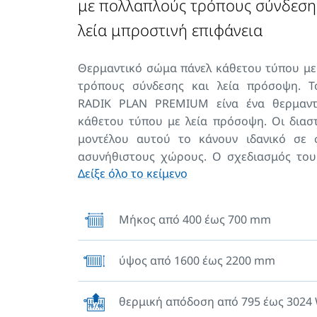
με πολλαπλούς τρόπους σύνδεση
λεία μπροστινή επιφάνεια
Θερμαντικό σώμα πάνελ κάθετου τύπου με
τρόπους σύνδεσης και λεία πρόσοψη. Τ
RADIK PLAN PREMIUM είνα ένα θερμαν
κάθετου τύπου με λεία πρόσοψη. Οι διασ
μοντέλου αυτού το κάνουν ιδανικό σε 
ασυνήθιστους χώρους. Ο σχεδιασμός του 
Δείξε όλο το κείμενο
κυρίως την σύνδεση του από το μέσο
μέρους ή στις άκρες του κάτω μέρου
πεπιεσμένο θερμαντικό σύστημα. Ενα
Μήκος από 400 έως 700 mm
μπορούν να χρησιμοποιηθούν οι συνδ
διαθέτει στο μέσο του, ή στις άκρες του πά
ύψος από 1600 έως 2200 mm
Δεν διαθέτει κρεμαστράκια κολλημένα
μέρος, συνεπώς μαζί με το σώμα παρέχον
στηρίγματα, τα οποία εγγυώνται εύκολη, γ
θερμική απόδοση από 795 έως 3024
ασφαλή στήριξη. Όλοι οι τύποι του