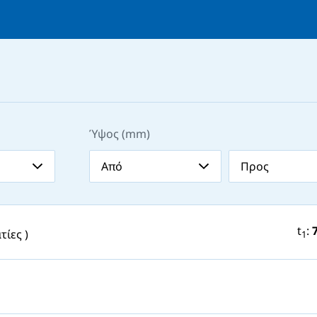
Ύψος (mm)
t
:
τίες )
1