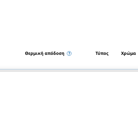
Θερμική απόδοση
Τύπος
Χρώμα
795
watt
11
Λευκό
994
watt
11
Λευκό
1192
watt
11
Λευκό
1391
watt
11
Λευκό