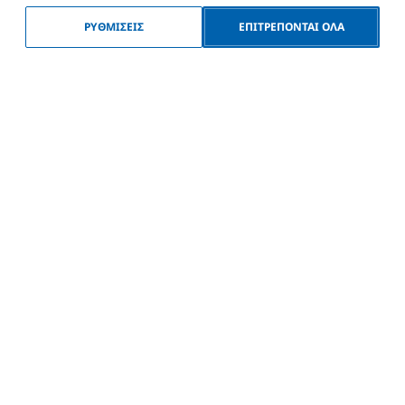
ήκευση της επιλογης σου
ΡΥΘΜΙΣΕΙΣ
ΕΠΙΤΡΕΠΟΝΤΑΙ ΟΛΑ
ή ώστε να μεταβιβαστεί στον πωλητή και να επιταχυνθεί 
το επόμενο βήμα.
ΑΠΟΣΤΟΛΉ ΜΕ E-MAIL