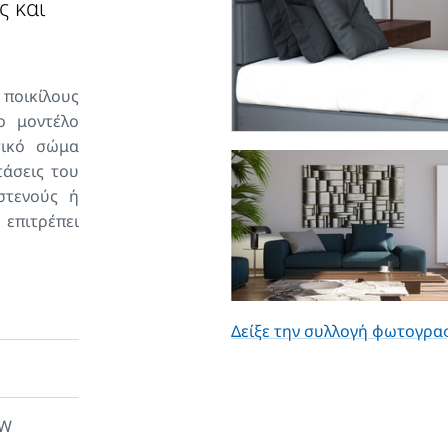
ς και
 ποικίλους
ο μοντέλο
τικό σώμα
τάσεις του
στενούς ή
επιτρέπει
 του κάτω
ς, σε ένα
λλακτικά,
έσεις που
Δείξε την συλλογή φωτογρα
νω μέρους.
 στο πίσω
ται ειδικά
ρήγορη και
 W
 σώματος