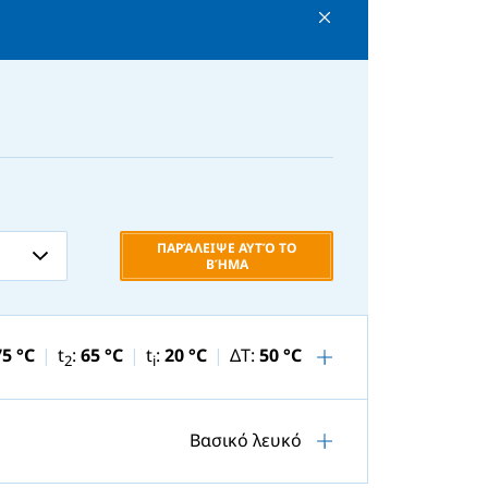
ΠΑΡΆΛΕΙΨΕ ΑΥΤΌ ΤΟ
ΒΉΜΑ
75 °C
t
:
65 °C
t
:
20 °C
ΔT:
50 °C
2
i
Βασικό λευκό