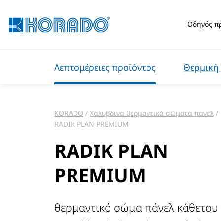
Οδηγός π
Λεπτομέρειες προϊόντος
Θερμική 
KORADO
Χαλύβδινα θερμαντικά σώματα πάνελ
RADIK PLAN PREMIUM
RADIK PLAN
PREMIUM
θερμαντικό σώμα πάνελ κάθετου