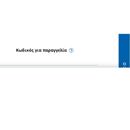
Κωδικός για παραγγελία
ΝΈΟ
11160040-WUP0010
11160050-WUP0010
11160060-WUP0010
11160070-WUP0010